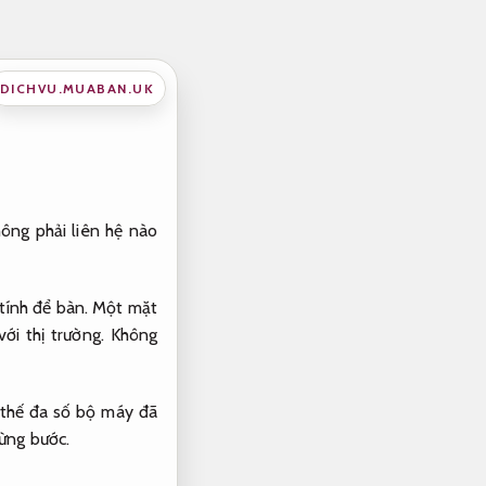
DICHVU.MUABAN.UK
hông phải liên hệ nào
 tính để bàn. Một mặt
ới thị trường.
Không
 thế đa số bộ máy đã
ừng bước.