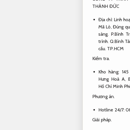
THÀNH ĐỨC
Địa chỉ:
Linh hoạ
Mã Lò,
Đúng quy
sàng.
P.Bình T
trình.
Q.Bình Tâ
cầu.
TP.HCM
Kiểm tra.
Kho hàng: 145
Hưng Hoà A, B
Hồ Chí Minh
Ph
Phương án.
Hotline 24/7: 
Giải pháp.