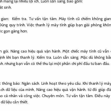
h mang lại nhiều lợi ích,
Luôn sẵn sàng.
bao gồm:
t sinh.
g gian:
Kiểm tra.
Tư vấn tận tâm.
Máy tính cũ chiếm không gian
Đúng quy trình.
Việc thanh lý máy tính giúp bạn giải phóng khôn
ệc gọn gàng hơn.
n gói.
Nâng cao hiệu quả vận hành.
Một chiếc máy tính cũ vẫn
ịnh khi bạn thanh lý.
Kiểm tra.
Luôn sẵn sàng.
Mặc dù không bằn
nh.
nhưng bạn vẫn có thể thu lại một phần chi phí đầu tư ban đầu.
 thông báo:
Ngân sách.
Linh hoạt theo yêu cầu.
Khi thanh lý máy
ch dữ liệu của mình,
Nâng cao hiệu quả vận hành.
từ đó giúp đả
o cá nhân và công việc.
Chuyên môn.
Tư vấn tận tâm.
Điều này đ
dữ liệu cần thiết.