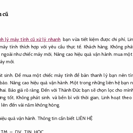
h cũ
nh lý máy tính cũ xử lý nhanh
bạn vừa tiết kiệm được chi phí,
Li
máy tính thích hợp với yêu cầu thực tế.
Khách hàng.
Không phát
 ngoài như chiếc máy mới,
Nâng cao hiệu quả vận hành.
mua một c
máy mới.
t sinh.
Để mua một chiếc máy tính để bàn thanh lý bạn nên tìm
bảo.
Nâng cao hiệu quả vận hành.
Một trong những liên hệ bạn n
hai.
Báo giá rõ ràng.
Đến với Thành Đức bạn sẽ chọn lọc cho mìn
ứng tốt,
Không phát sinh.
và bền bỉ với thời gian,
Linh hoạt theo
 lên đến vài năm không hỏng.
iệu quả vận hành.
Thông tin cần biết LIÊN HỆ
TM – DV TIN HỌC