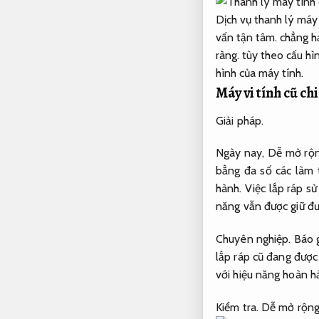
Dịch vụ thanh lý máy 
vấn tận tâm.
chẳng h
ràng.
tùy theo cấu hì
hình của máy tính.
Máy vi tính cũ chi
Giải pháp.
Ngày nay,
Dễ mở rộn
bằng đa số các làm 
hành.
Việc lắp ráp sử
năng vẫn được giữ đư
Chuyên nghiệp.
Báo g
lắp ráp cũ đang đượ
với hiệu năng hoàn hả
Kiểm tra.
Dễ mở rộng