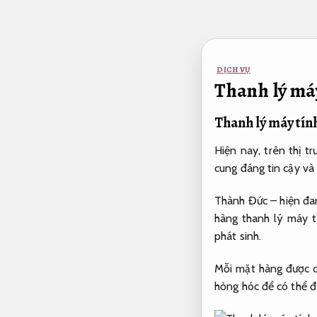
Bỏ
qua
nội
dung
DỊCH VỤ
Thanh lý máy
Thanh lý máy tín
Hiện nay, trên thị t
cung đáng tin cậy và
Thành Đức – hiện đan
hàng thanh lý máy t
phát sinh.
Mỗi mặt hàng được c
hỏng hóc để có thể 