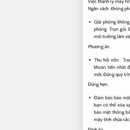
Việc thanh lý máy tín
Ngân sách.
Không phá
Giải phóng khôn
phòng.
Trọn gói.
môi trường làm vi
Phương án.
Thu hồi vốn:
Trọ
khoản tiền nhất đ
mới,
Đúng quy trì
Đúng hẹn.
Đảm bảo bảo mật
bạn có thể xóa sạ
bảo mật thông bá
máy tính chứa các 
Định kỳ.