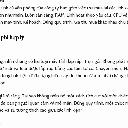
tính cũ văn phòng của công ty bao gồm việc thu mua lại các linh k
ạn như main,
Luôn sẵn sàng.
RAM,
Linh hoạt theo yêu cầu.
CPU và 
nh máy tính.
Kế hoạch.
Đúng quy trình.
Giá thu mua khác nhau chịu
 phí hợp lý
g.
nhìn chung có hai loại máy tính lắp ráp:
Trọn gói.
Không phát s
từ mới và loại được lắp ráp bằng các làm từ cũ.
Chuyên môn.
Nâ
 dụng linh kiện cũ đa dạng hiện nay do khoản đầu tư phải chăng n
ợc.
iá rõ ràng.
Tại sao không nhìn nó một cách tích cực với một chiếc
c đa dạng người quan tâm và mê mẩn,
Đúng quy trình.
một chiếc m
o và sự tương thích cao giữa các linh kiện?
.