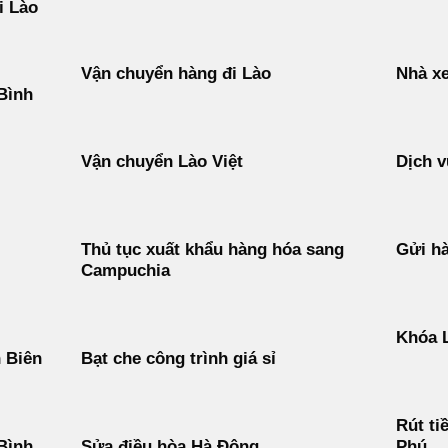
i Lào
Vận chuyển hàng đi Lào
Nhà xe
Bình
Vận chuyển Lào Việt
Dịch v
Thủ tục xuất khẩu hàng hóa sang
Gửi h
Campuchia
Khóa 
n Biên
Bạt che công trình giá sỉ
Rút ti
 Bình
Sửa điều hòa Hà Đông
Phú