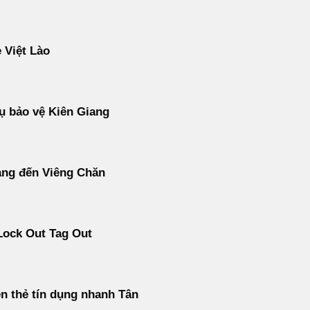
 Việt Lào
ụ bảo vệ Kiên Giang
àng đến Viêng Chăn
Lock Out Tag Out
ền thẻ tín dụng nhanh Tân