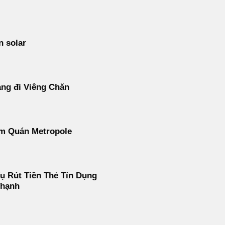
n solar
ng đi Viêng Chăn
m Quán Metropole
ụ Rút Tiền Thẻ Tín Dụng
Thạnh