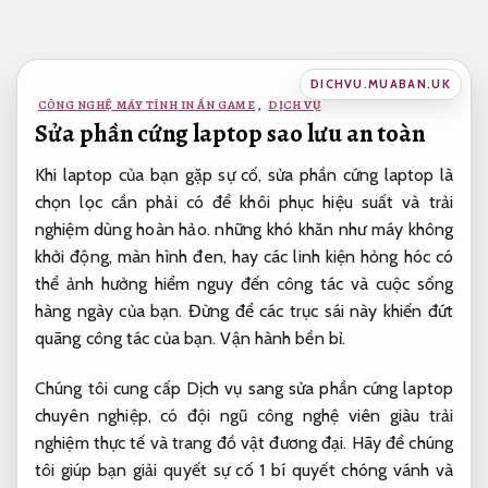
Bỏ
qua
nội
DICHVU.MUABAN.UK
dung
CÔNG NGHỆ MÁY TÍNH IN ẤN GAME
,
DỊCH VỤ
Sửa phần cứng laptop sao lưu an toàn
Khi laptop của bạn gặp sự cố, sửa phần cứng laptop là
chọn lọc cần phải có để khôi phục hiệu suất và trải
nghiệm dùng hoàn hảo. những khó khăn như máy không
khởi động, màn hình đen, hay các linh kiện hỏng hóc có
thể ảnh hưởng hiểm nguy đến công tác và cuộc sống
hàng ngày của bạn. Đừng để các trục sái này khiến đứt
quãng công tác của bạn.
Vận hành bền bỉ.
Chúng tôi cung cấp Dịch vụ sang sửa phần cứng laptop
chuyên nghiệp, có đội ngũ công nghệ viên giàu trải
nghiệm thực tế và trang đồ vật đương đại. Hãy để chúng
tôi giúp bạn giải quyết sự cố 1 bí quyết chóng vánh và