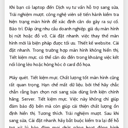
Khi bạn có laptop đến Dịch vụ tư vấn hỗ trợ sang sửa,
Trải nghiệm mượt.
công nghệ viên sẽ tiến hành kiểm tra
hiện trạng màn hình để xác định căn do gây ra sự cố.
Bảo trì.
Đáp ứng nhu cầu doanh nghiệp.
giả dụ màn hình
bị nứt hoặc đổ vỡ,
Cài đặt nhanh.
việc thay thế màn
hình mới là biện pháp được tối ưu.
Thiết kế website.
Cài
đặt nhanh.
Trong trường hợp màn hình không hiển thị,
Tiết kiệm mực.
có thể căn do đến trong khoảng việc kết
nối lỏng lẻo hoặc hỏng hóc ở card đồ họa.
Máy quét.
Tiết kiệm mực.
Chất lượng tốt màn hình cũng
rất quan trọng,
Hạn chế mất dữ liệu.
bởi thế hãy chắc
chắn rằng bạn chọn nơi sang sửa dùng linh kiện chính
hãng.
Server.
Tiết kiệm mực.
Việc này không chỉ giúp
đảm bảo độ bền mà còn giúp cải thiện chất lượng ổn
định hiển thị.
Tương thích.
Trải nghiệm mượt.
Sau khi
sang sửa,
Cài đặt nhanh.
hãy bắt buộc kiểm tra lại để hỗ
trợ xử lý bảo đảm mọi chức năng hoạt động bình