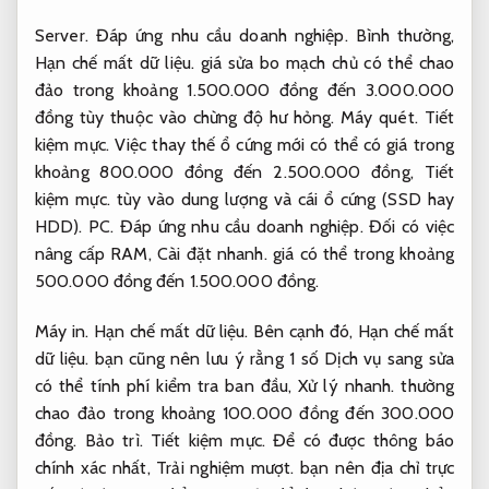
Server.
Đáp ứng nhu cầu doanh nghiệp.
Bình thường,
Hạn chế mất dữ liệu.
giá sửa bo mạch chủ có thể chao
đảo trong khoảng 1.500.000 đồng đến 3.000.000
đồng tùy thuộc vào chừng độ hư hỏng.
Máy quét.
Tiết
kiệm mực.
Việc thay thế ổ cứng mới có thể có giá trong
khoảng 800.000 đồng đến 2.500.000 đồng,
Tiết
kiệm mực.
tùy vào dung lượng và cái ổ cứng (SSD hay
HDD).
PC.
Đáp ứng nhu cầu doanh nghiệp.
Đối có việc
nâng cấp RAM,
Cài đặt nhanh.
giá có thể trong khoảng
500.000 đồng đến 1.500.000 đồng.
Máy in.
Hạn chế mất dữ liệu.
Bên cạnh đó,
Hạn chế mất
dữ liệu.
bạn cũng nên lưu ý rằng 1 số Dịch vụ sang sửa
có thể tính phí kiểm tra ban đầu,
Xử lý nhanh.
thường
chao đảo trong khoảng 100.000 đồng đến 300.000
đồng.
Bảo trì.
Tiết kiệm mực.
Để có được thông báo
chính xác nhất,
Trải nghiệm mượt.
bạn nên địa chỉ trực