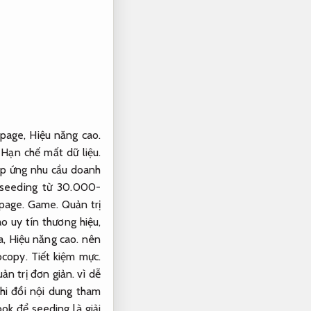
page,
Hiệu năng cao.
,
Hạn chế mất dữ liệu.
p ứng nhu cầu doanh
 seeding từ 30.000-
npage.
Game.
Quản trị
o uy tín thương hiệu,
a,
Hiệu năng cao.
nên
copy.
Tiết kiệm mực.
ản trị đơn giản.
vì dễ
hi đổi nội dung tham
k để seeding là giải