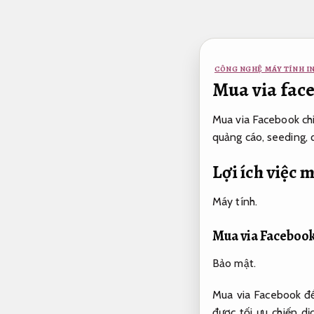
Bỏ
qua
nội
dung
CÔNG NGHỆ MÁY TÍNH I
Mua via fac
Mua via Facebook chi 
quảng cáo, seeding, 
Lợi ích việc 
Máy tính.
Mua via Facebook
Bảo mật.
Mua via Facebook để
được tối ưu chiến d