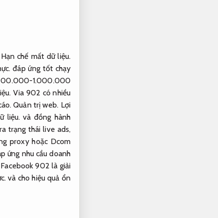
,
Hạn chế mất dữ liệu.
mực.
đáp ứng tốt chạy
 200.000-1.000.000
iệu.
Via 902 có nhiều
cáo.
Quản trị web.
Lợi
 liệu.
và đồng hành
a trạng thái live ads,
ng proxy hoặc Dcom
p ứng nhu cầu doanh
Facebook 902 là giải
c.
và cho hiệu quả ổn