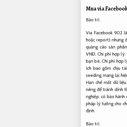
Mua via Faceboo
Bảo trì.
Via Facebook 902 là
hoặc report) nhưng 
quảng cáo sản phẩ
VNĐ,
Chi phí hợp lý.
bạn bè,
Chi phí hợp l
ích bao gồm chịu tả
seeding mang lại hi
Hạn chế mất dữ liệu
riêng để tránh dính I
nghiệp.
có bảo hành d
pháp lý tưởng cho c
định.
Bảo trì.