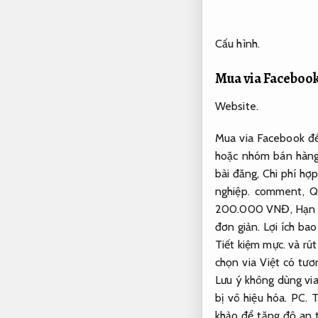
Cấu hình.
Mua via Facebook
Website.
Mua via Facebook để 
hoặc nhóm bán hàn
bài đăng,
Chi phí hợp
nghiệp.
comment,
Q
200.000 VNĐ,
Hạn 
đơn giản.
Lợi ích bao
Tiết kiệm mực.
và rút
chọn via Việt có tươ
Lưu ý không dùng vi
bị vô hiệu hóa.
PC.
T
khảo để tăng độ an