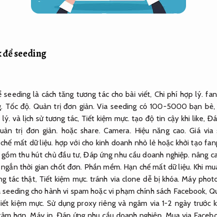
 để seeding
seeding là cách tăng tương tác cho bài viết,
Chi phí hợp lý.
fan
g.
Tốc độ.
Quản trị đơn giản.
Via seeding có 100-5000 bạn bè
 lý.
và lịch sử tương tác,
Tiết kiệm mực.
tạo độ tin cậy khi like,
Đá
uản trị đơn giản.
hoặc share.
Camera.
Hiệu năng cao.
Giá via
chế mất dữ liệu.
hợp với cho kinh doanh nhỏ lẻ hoặc khởi tạo fa
 gồm thu hút chủ đầu tư,
Đáp ứng nhu cầu doanh nghiệp.
nâng ca
 ngắn thời gian chốt đơn.
Phần mềm.
Hạn chế mất dữ liệu.
Khi mu
ng tác thật,
Tiết kiệm mực.
tránh via clone dễ bị khóa.
Máy photo
a seeding cho hành vi spam hoặc vi phạm chính sách Facebook,
Qu
iết kiệm mực.
Sử dụng proxy riêng và ngâm via 1-2 ngày trước k
 tâm hơn.
Máy in.
Đáp ứng nhu cầu doanh nghiệp.
Mua via Faceboo