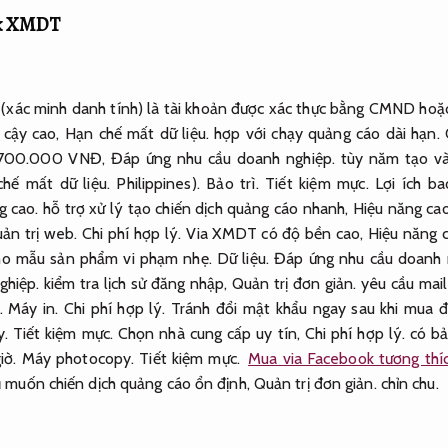
ok XMDT
xác minh danh tính) là tài khoản được xác thực bằng CMND hoặc 
 cậy cao,
Hạn chế mất dữ liệu.
hợp với chạy quảng cáo dài hạn.
-700.000 VNĐ,
Đáp ứng nhu cầu doanh nghiệp.
tùy năm tạo và
hế mất dữ liệu.
Philippines).
Bảo trì.
Tiết kiệm mực.
Lợi ích b
g cao.
hỗ trợ xử lý tạo chiến dịch quảng cáo nhanh,
Hiệu năng cao
ản trị web.
Chi phí hợp lý.
Via XMDT có độ bền cao,
Hiệu năng c
ho mẫu sản phẩm vi phạm nhẹ.
Dữ liệu.
Đáp ứng nhu cầu doanh 
ghiệp.
kiểm tra lịch sử đăng nhập,
Quản trị đơn giản.
yêu cầu mail
h.
Máy in.
Chi phí hợp lý.
Tránh đổi mật khẩu ngay sau khi mua đ
.
Tiết kiệm mực.
Chọn nhà cung cấp uy tín,
Chi phí hợp lý.
có bả
iờ.
Máy photocopy.
Tiết kiệm mực.
Mua via Facebook tương thíc
hủ muốn chiến dịch quảng cáo ổn định,
Quản trị đơn giản.
chỉn chu.