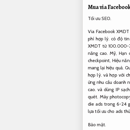
Mua via Facebo
Tối ưu SEO.
Via Facebook XMDT (
phí hợp lý.
có độ tin
XMDT từ 100.000
năng cao.
Mỹ,
Hạn c
checkpoint,
Hiệu năn
mang lại hiệu quả.
Qu
hợp lý.
và hợp với c
ứng nhu cầu doanh n
cao.
và dùng IP sạc
quét.
Máy photocopy
die ads trong 6-24 g
lựa tối ưu cho ads t
Bảo mật.