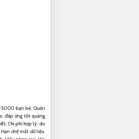
-5000 bạn bè,
Quản
o.
đáp ứng tốt quảng
VNĐ,
Chi phí hợp lý.
do
,
Hạn chế mất dữ liệu.