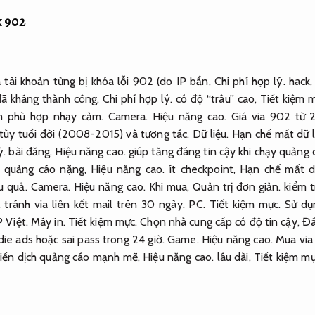
k 902
 tài khoản từng bị khóa lỗi 902 (do IP bẩn,
Chi phí hợp lý.
hack
đã kháng thành công,
Chi phí hợp lý.
có độ “trâu” cao,
Tiết kiệm 
m phù hợp nhạy cảm.
Camera.
Hiệu năng cao.
Giá via 902 từ
tùy tuổi đời (2008-2015) và tương tác.
Dữ liệu.
Hạn chế mất dữ l
ý.
bài đăng,
Hiệu năng cao.
giúp tăng đáng tin cậy khi chạy quảng 
i quảng cáo nặng,
Hiệu năng cao.
ít checkpoint,
Hạn chế mất dữ
ệu quả.
Camera.
Hiệu năng cao.
Khi mua,
Quản trị đơn giản.
kiểm tr
.
tránh via liên kết mail trên 30 ngày.
PC.
Tiết kiệm mực.
Sử dụ
P Việt.
Máy in.
Tiết kiệm mực.
Chọn nhà cung cấp có độ tin cậy,
Đá
ie ads hoặc sai pass trong 24 giờ.
Game.
Hiệu năng cao.
Mua via 
hiến dịch quảng cáo mạnh mẽ,
Hiệu năng cao.
lâu dài,
Tiết kiệm mự