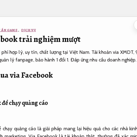
N ẤN GAME
,
DỊCH VỤ
ebook trải nghiệm mượt
phí hợp lý, uy tín, chất lượng tại Việt Nam. Tài khoản via XMDT, 
quản lý fanpage, bảo hành 1 đổi 1.
Đáp ứng nhu cầu doanh nghiệp.
mua via Facebook
 để chạy quảng cáo
 chạy quảng cáo là giải pháp mang lại hiệu quả cho các nhà ki
ịch marketing. Via Facebook là tài khoản thật, thường đã xác m