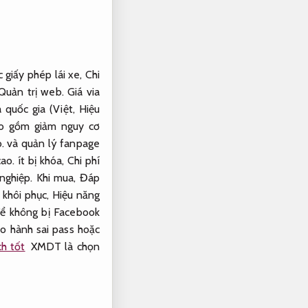
giấy phép lái xe,
Chi
Quản trị web.
Giá via
 quốc gia (Việt,
Hiệu
ao gồm giảm nguy cơ
.
và quản lý fanpage
ao.
ít bị khóa,
Chi phí
nghiệp.
Khi mua,
Đáp
 khôi phục,
Hiệu năng
ể không bị Facebook
o hành sai pass hoặc
h tốt
XMDT là chọn