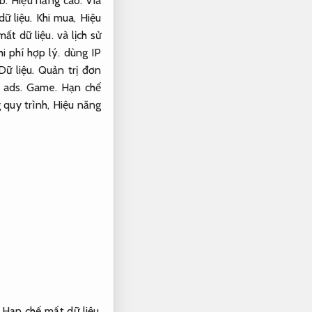
b.
Hiệu năng cao.
Via
ữ liệu.
Khi mua,
Hiệu
ất dữ liệu.
và lịch sử
hi phí hợp lý.
dùng IP
Dữ liệu.
Quản trị đơn
e ads.
Game.
Hạn chế
 quy trình,
Hiệu năng
,
Hạn chế mất dữ liệu.