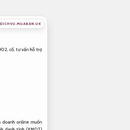
DICHVU.MUABAN.UK
902, cổ, tư vấn hỗ trợ
nh doanh online muốn
inh danh tính (XMDT)