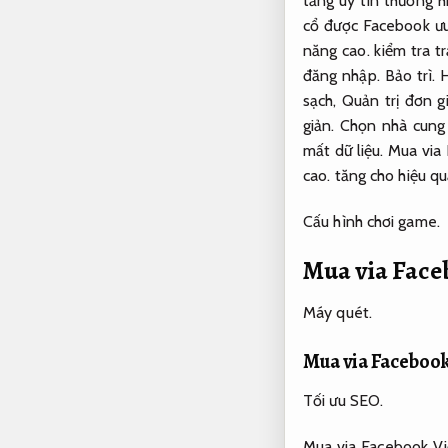
tăng uy tín thương h
cổ được Facebook ưu 
năng cao.
kiểm tra tr
đăng nhập.
Bảo trì.
H
sạch,
Quản trị đơn gi
giản.
Chọn nhà cung 
mất dữ liệu.
Mua via 
cao.
tăng cho hiệu qu
Cấu hình chơi game.
Mua via Face
Máy quét.
Mua via Facebook
Tối ưu SEO.
Mua via Facebook Vi