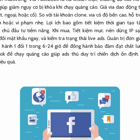
 giúp giảm nguy cơ bị khóa khi chạy quảng cáo. Giá via dao độ
ệt, ngoại, hoặc cổ). So với tài khoản clone, via có độ bền cao, hỗ 
hoặc vi phạm nhẹ. Lợi ích bao gồm tiết kiệm thời gian tạo tà
n chủ đầu tư tiềm năng. Khi mua,
Tiết kiệm mực.
nên dùng IP sạ
ổi mật khẩu ngay, và kiểm tra trạng thái live ads.
Quản trị đơn gi
o hành 1 đổi 1 trong 6-24 giờ để đồng hành bảo đảm đạt chất l
k để chạy quảng cáo giúp ads thủ duy trì chiến dịch ổn định
iệu quả.