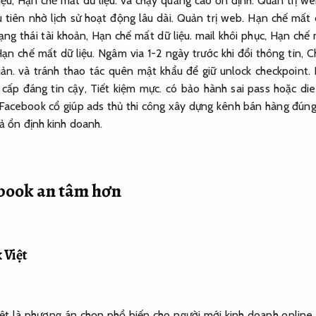
iệu,
Hạn chế mất dữ liệu.
và chạy quảng cáo ổn định.
Quản trị we
tiên nhờ lịch sử hoạt động lâu dài.
Quản trị web.
Hạn chế mất d
ạng thái tài khoản,
Hạn chế mất dữ liệu.
mail khôi phục,
Hạn chế m
ạn chế mất dữ liệu.
Ngâm via 1-2 ngày trước khi đổi thông tin,
C
ản.
và tránh thao tác quên mật khẩu để giữ unlock checkpoint.
cấp đáng tin cậy,
Tiết kiệm mực.
có bảo hành sai pass hoặc di
Facebook cổ giúp ads thủ thi công xây dựng kênh bán hàng đúng
ả ổn định kinh doanh.
book an tâm hơn
 Việt
ệt là phương án chọn phổ biến cho người mới kinh doanh online