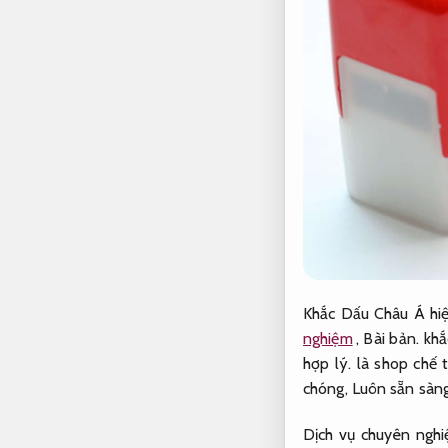
Khắc Dấu Châu Á hi
nghiệm
,
Bài bản.
khắ
hợp lý.
là shop chế 
chóng,
Luôn sẵn sàng
Dịch vụ chuyên nghi