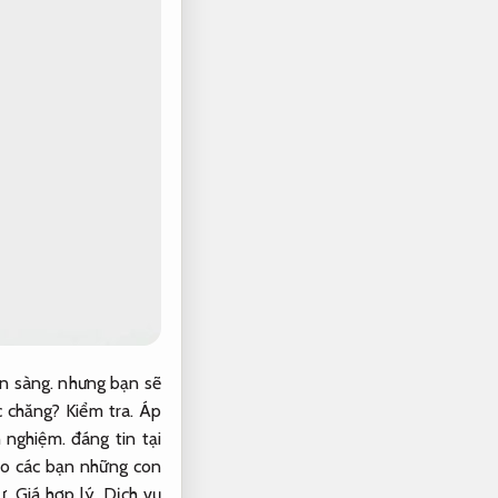
n sàng.
nhưng bạn sẽ
c chăng?
Kiểm tra.
Áp
h nghiệm.
đáng tin tại
ho các bạn những con
ự.
Giá hợp lý.
Dịch vụ