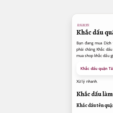
Bỏ
qua
nội
dung
DỊCH VỤ
Khắc dấu quậ
Bạn đang mua Dịch 
phải chăng Khắc dấu 
mua shop khắc dấu gi
Khắc dấu quận Tâ
Xử lý nhanh.
Khắc dấu làm
Khắc dấu tên quậ