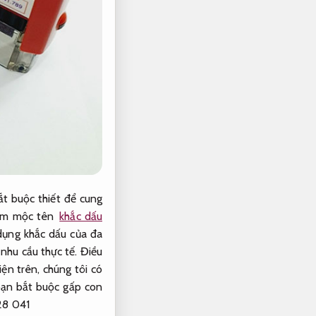
t buộc thiết để cung
àm mộc tên
khắc dấu
dụng khắc dấu của đa
nhu cầu thực tế.
Điều
ện trên, chúng tôi có
bạn bắt buộc gấp con
28 041