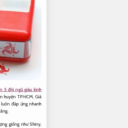
n 5 đội ngũ giàu kinh
quận huyện TPHCM,
Giá
luôn đáp ứng nhanh
tăng.
ượng giống như Shiny,