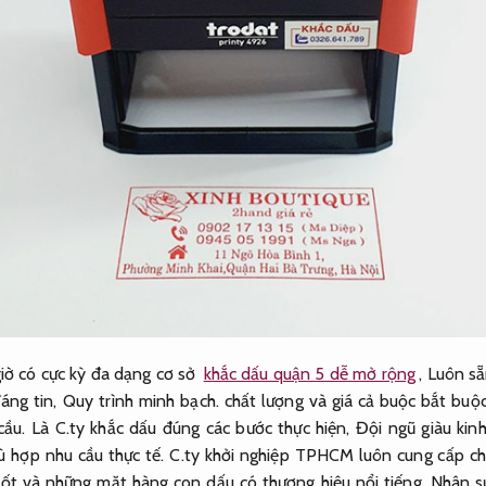
giờ có cực kỳ đa dạng cơ sở
khắc dấu quận 5 dễ mở rộng
,
Luôn sẵ
áng tin,
Quy trình minh bạch.
chất lượng và giá cả buộc bắt buộ
cầu.
Là C.ty khắc dấu đúng các bước thực hiện,
Đội ngũ giàu kin
ù hợp nhu cầu thực tế.
C.ty khởi nghiệp TPHCM luôn cung cấp c
tốt và những mặt hàng con dấu có thương hiệu nổi tiếng.
Nhân s