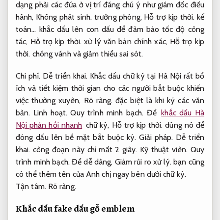
dạng phải các đứa ở vị trí đáng chú ý như giám đốc điều
hành,
Không phát sinh.
trưởng phòng,
Hỗ trợ kịp thời.
kế
toán… khắc dấu lên con dấu để đảm bảo tốc độ công
tác,
Hỗ trợ kịp thời.
xử lý văn bản chính xác,
Hỗ trợ kịp
thời.
chóng vánh và giảm thiểu sai sót.
Chi phí.
Dễ triển khai.
Khắc dấu chữ ký tại Hà Nội rất bổ
ích và tiết kiệm thời gian cho các người bắt buộc khiến
việc thường xuyên,
Rõ ràng.
đặc biệt là khi ký các văn
bản.
Linh hoạt.
Quy trình minh bạch.
Để
khắc dấu Hà
Nội phản hồi nhanh
chữ ký,
Hỗ trợ kịp thời.
dùng nó để
đóng dấu lên bề mặt bắt buộc ký.
Giải pháp.
Dễ triển
khai.
công đoạn này chỉ mất 2 giây.
Kỹ thuật viên.
Quy
trình minh bạch.
Để dễ dàng,
Giảm rủi ro xử lý.
bạn cũng
có thể thêm tên của Anh chị ngay bên dưới chữ ký.
Tận tâm.
Rõ ràng.
Khắc dấu fake dấu gỗ emblem