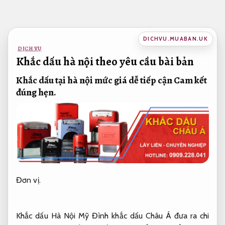
Bỏ
qua
nội
DICHVU.MUABAN.UK
dung
DỊCH VỤ
Khắc dấu hà nội theo yêu cầu bài bản
Khắc dấu tại hà nội mức giá dễ tiếp cận
Cam kết
đúng hẹn.
Đơn vị.
Khắc dấu Hà Nội Mỹ Đình khắc dấu Châu Á đưa ra chi