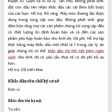
huyện 10,
Giảm rủi ro xử lý.
Tân Phú,
Không phát sinh.
đặt con dấu tên nhận khắc dấu các cái theo bắt buộc
của các bạn.
Hỗ trợ.
Rõ ràng.
Máy móc đương đại được
dùng trong cung cấp con dấu,
Không phát sinh.
giúp
đảm bảo rằng mọi các sản phẩm chúng tôi cung cấp đều
có chất lượng ổn định hoàn hảo và có đến các sản
phẩm phù hợp hoàn hảo cho Anh chị.
Chi phí.
Hỗ trợ kịp
thời.
bằng máy khắc dấu mới nhất là 1 trong các lý do
giúp chúng tôi có thể
khắc dấu Hà Nội tiết kiệm ngân
sách
cho Anh chị có yêu cầu thực tế có chi phí tối ưu
hơn.
Hỗ trợ.
Dễ triển khai.
Khắc dấu tên chữ ký cơ sở
Đơn vị.
Khắc dấu tên hà nội
Tư vấn.