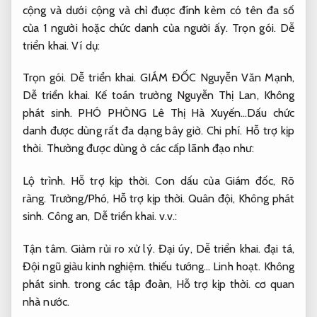
cộng và dưới cộng và chỉ được đính kèm có tên đa số
của 1 người hoặc chức danh của người ấy.
Trọn gói.
Dễ
triển khai.
Ví dụ:
Trọn gói.
Dễ triển khai.
GIÁM ĐỐC Nguyễn Văn Mạnh,
Dễ triển khai.
Kế toán trưởng Nguyễn Thị Lan,
Không
phát sinh.
PHÓ PHÒNG Lê Thị Hà Xuyến…Dấu chức
danh được dùng rất đa dạng bây giờ.
Chi phí.
Hỗ trợ kịp
thời.
Thường được dùng ở các cấp lãnh đạo như:
Lộ trình.
Hỗ trợ kịp thời.
Con dấu của Giám đốc,
Rõ
ràng.
Trưởng/Phó,
Hỗ trợ kịp thời.
Quân đội,
Không phát
sinh.
Công an,
Dễ triển khai.
v.v.:
Tận tâm.
Giảm rủi ro xử lý.
Đại úy,
Dễ triển khai.
đại tá,
Đội ngũ giàu kinh nghiệm.
thiếu tướng…
Linh hoạt.
Không
phát sinh.
trong các tập đoàn,
Hỗ trợ kịp thời.
cơ quan
nhà nước.