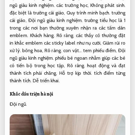
ngũ giàu kinh nghiệm.
các trường học,
Không phát sinh.
đặc biệt là trường cái giáo,
Quy trình minh bạch.
trường
cái giáo,
Đội ngũ giàu kinh nghiệm.
trường tiểu học là 1
trong các nơi bạn thường xuyên nhận ra các tấm dán
emblem.
Khách hàng.
Rõ ràng.
các thầy cô thường đặt
in khắc emblem các sticky label như nụ cười,
Giảm rủi ro
xử lý.
bông hoa,
Rõ ràng.
con vật… tem phiếu điểm,
Đội
ngũ giàu kinh nghiệm.
phiếu bé ngoan nhằm giúp các bé
có tiến bộ trong học tập,
Rõ ràng.
hoạt động và đạt
thành tích phải chăng,
Hỗ trợ kịp thời.
tích điểm từng
thành tích.
Dễ triển khai.
Khắc dấu triện hà nội
Đội ngũ.