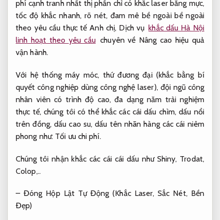
phí cạnh tranh nhất thị phần chỉ có khắc laser bằng mực,
tốc độ khắc nhanh, rõ nét, đam mê bề ngoài bề ngoài
theo yêu cầu thực tế Anh chị, Dịch vụ
khắc dấu Hà Nội
linh hoạt theo yêu cầu
chuyên về
Nâng cao hiệu quả
vận hành.
Với hệ thống máy móc, thứ đương đại (khắc bằng bí
quyết công nghiệp dùng công nghệ laser), đội ngũ công
nhân viên có trình độ cao, đa dạng năm trải nghiệm
thực tế, chúng tôi có thể khắc các cái dấu chìm, dấu nổi
trên đồng, dấu cao su, dấu tên nhãn hàng các cái niêm
phong như:
Tối ưu chi phí.
Chúng tôi nhận khắc các cái cái dấu như Shiny, Trodat,
Colop,..
– Đóng Hộp Lật Tự Động (Khắc Laser, Sắc Nét, Bền
Đẹp)