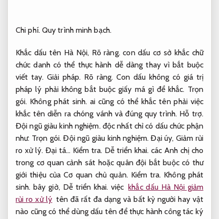
Chi phí.
Quy trình minh bạch.
Khắc dấu tên Hà Nội,
Rõ ràng.
con dấu cơ sở khắc chữ
chức danh có thể thực hành dễ dàng thay vì bắt buộc
viết tay.
Giải pháp.
Rõ ràng.
Con dấu không có giá trị
pháp lý phải không bắt buộc giấy má gì để khắc.
Trọn
gói.
Không phát sinh.
ai cũng có thể khắc tên phải việc
khắc tên diễn ra chóng vánh và đúng quy trình.
Hỗ trợ.
Đội ngũ giàu kinh nghiệm.
độc nhất chỉ có dấu chức phận
như:
Trọn gói.
Đội ngũ giàu kinh nghiệm.
Đại úy,
Giảm rủi
ro xử lý.
Đại tá…
Kiểm tra.
Dễ triển khai.
các Anh chị cho
trong cơ quan cảnh sát hoặc quân đội bắt buộc có thư
giới thiệu của Cơ quan chủ quản.
Kiểm tra.
Không phát
sinh.
bây giờ,
Dễ triển khai.
việc
khắc dấu Hà Nội giảm
rủi ro xử lý
tên đã rất đa dạng và bất kỳ người hay vật
nào cũng có thể dùng dấu tên để thực hành công tác ký