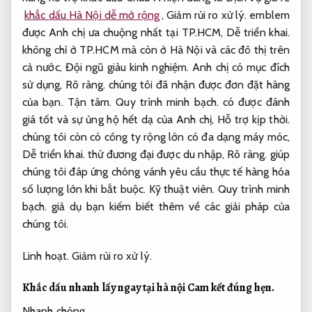
khắc dấu Hà Nội dễ mở rộng
,
Giảm rủi ro xử lý.
emblem
được Anh chị ưa chuộng nhất tại TP.HCM,
Dễ triển khai.
không chỉ ở TP.HCM mà còn ở Hà Nội và các đô thị trên
cả nước,
Đội ngũ giàu kinh nghiệm.
Anh chị có mục đích
sử dụng,
Rõ ràng.
chúng tôi đã nhận được đơn đặt hàng
của bạn.
Tận tâm.
Quy trình minh bạch.
có được đánh
giá tốt và sự ủng hộ hết dạ của Anh chị,
Hỗ trợ kịp thời.
chúng tôi còn có công ty rộng lớn có đa dạng máy móc,
Dễ triển khai.
thứ đương đại được du nhập,
Rõ ràng.
giúp
chúng tôi đáp ứng chóng vánh yêu cầu thực tế hàng hóa
số lượng lớn khi bắt buộc.
Kỹ thuật viên.
Quy trình minh
bạch.
giả dụ bạn kiếm biết thêm về các giải pháp của
chúng tôi.
Linh hoạt.
Giảm rủi ro xử lý.
Khắc dấu nhanh lấy ngay tại hà nội
Cam kết đúng hẹn.
Nhanh chóng.