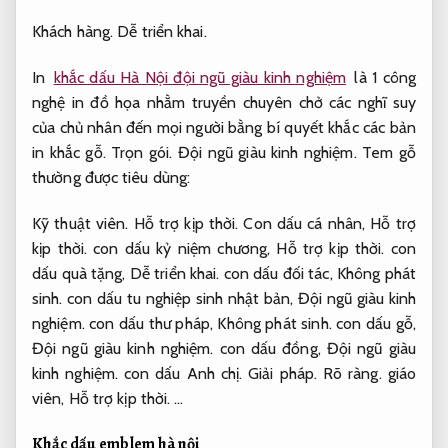
Khách hàng.
Dễ triển khai.
In
khắc dấu Hà Nội đội ngũ giàu kinh nghiệm
là 1 công
nghệ in đồ họa nhằm truyền chuyên chở các nghĩ suy
của chủ nhân đến mọi người bằng bí quyết khắc các bản
in khắc gỗ.
Trọn gói.
Đội ngũ giàu kinh nghiệm.
Tem gỗ
thường được tiêu dùng:
Kỹ thuật viên.
Hỗ trợ kịp thời.
Con dấu cá nhân,
Hỗ trợ
kịp thời.
con dấu kỷ niệm chương,
Hỗ trợ kịp thời.
con
dấu quà tặng,
Dễ triển khai.
con dấu đối tác,
Không phát
sinh.
con dấu tu nghiệp sinh nhật bản,
Đội ngũ giàu kinh
nghiệm.
con dấu thư pháp,
Không phát sinh.
con dấu gỗ,
Đội ngũ giàu kinh nghiệm.
con dấu đồng,
Đội ngũ giàu
kinh nghiệm.
con dấu Anh chị.
Giải pháp.
Rõ ràng.
giáo
viên,
Hỗ trợ kịp thời.
…
Khắc dấu emblem hà nội