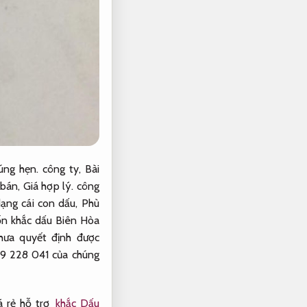
úng hẹn.
công ty,
Bài
 bán,
Giá hợp lý.
công
ạng cái con dấu,
Phù
n khắc dấu Biên Hòa
hưa quyết định được
09 228 041 của chúng
á rẻ hỗ trợ
khắc Dấu