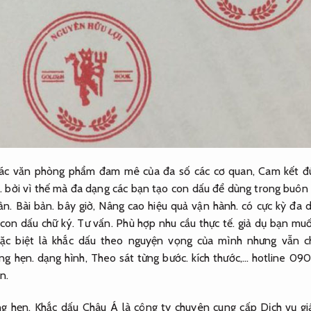
 các văn phòng phẩm đam mê của đa số các cơ quan,
Cam kết đ
.
bởi vì thế mà đa dạng các bạn tạo con dấu để dùng trong buôn
ản.
Bài bản.
bây giờ,
Nâng cao hiệu quả vận hành.
có cực kỳ đa d
con dấu chữ ký.
Tư vấn.
Phù hợp nhu cầu thực tế.
giả dụ bạn muố
c biệt là khắc dấu theo nguyện vọng của mình nhưng vẫn c
ng hẹn.
dạng hình,
Theo sát từng bước.
kích thước,… hotline 09
n.
g hẹn.
Khắc dấu Châu Á là công ty chuyên cung cấp Dịch vụ gi