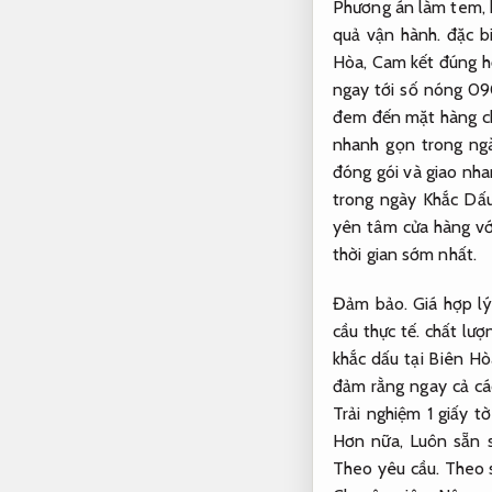
Phương án làm tem, k
quả vận hành.
đặc bi
Hòa,
Cam kết đúng h
ngay tới số nóng 0
đem đến mặt hàng ch
nhanh gọn trong ng
đóng gói và giao nha
trong ngày Khắc Dấu
yên tâm cửa hàng vớ
thời gian sớm nhất.
Đảm bảo.
Giá hợp lý
cầu thực tế.
chất lượn
khắc dấu tại Biên Hò
đảm rằng ngay cả cá
Trải nghiệm 1 giấy t
Hơn nữa,
Luôn sẵn 
Theo yêu cầu.
Theo 