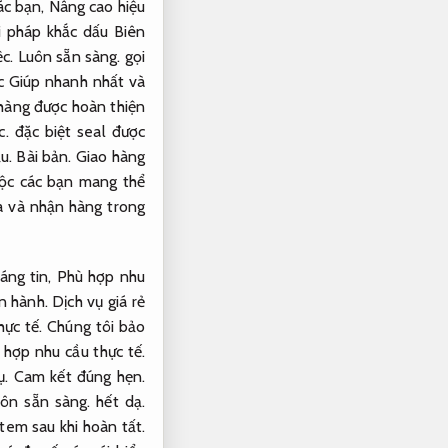
ác bạn,
Nâng cao hiệu
i pháp khắc dấu Biên
ệc.
Luôn sẵn sàng.
gọi
 Giúp nhanh nhất và
àng được hoàn thiện
c.
đặc biệt seal được
u.
Bài bản.
Giao hàng
uộc các bạn mang thể
a và nhận hàng trong
áng tin,
Phù hợp nhu
n hành.
Dịch vụ giá rẻ
ực tế.
Chúng tôi bảo
 hợp nhu cầu thực tế.
ụ.
Cam kết đúng hẹn.
ôn sẵn sàng.
hết dạ.
tem sau khi hoàn tất.