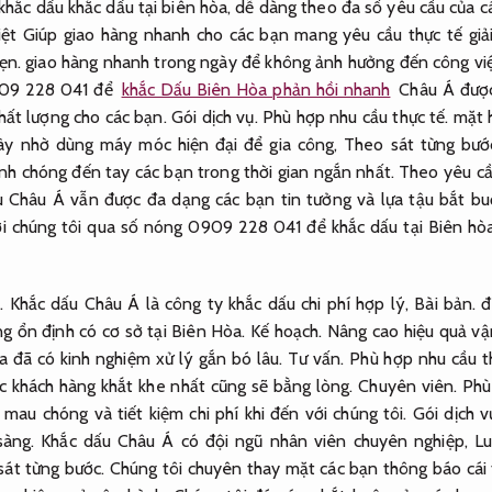
hắc dấu khắc dấu tại biên hòa, dễ dàng theo đa số yêu cầu của c
ệt Giúp giao hàng nhanh cho các bạn mang yêu cầu thực tế giả
ẹn.
giao hàng nhanh trong ngày để không ảnh hưởng đến công vi
909 228 041 để
khắc Dấu Biên Hòa phản hồi nhanh
Châu Á được
ất lượng cho các bạn.
Gói dịch vụ.
Phù hợp nhu cầu thực tế.
mặt h
ày nhờ dùng máy móc hiện đại để gia công,
Theo sát từng bướ
nh chóng đến tay các bạn trong thời gian ngắn nhất.
Theo yêu cầ
 Châu Á vẫn được đa dạng các bạn tin tưởng và lựa tậu bắt b
i chúng tôi qua số nóng 0909 228 041 để khắc dấu tại Biên hò
.
Khắc dấu Châu Á là công ty khắc dấu chi phí hợp lý,
Bài bản.
đ
g ổn định có cơ sở tại Biên Hòa.
Kế hoạch.
Nâng cao hiệu quả vậ
a đã có kinh nghiệm xử lý gắn bó lâu.
Tư vấn.
Phù hợp nhu cầu th
c khách hàng khắt khe nhất cũng sẽ bằng lòng.
Chuyên viên.
Phù
ờ mau chóng và tiết kiệm chi phí khi đến với chúng tôi.
Gói dịch v
sàng.
Khắc dấu Châu Á có đội ngũ nhân viên chuyên nghiệp,
Lu
sát từng bước.
Chúng tôi chuyên thay mặt các bạn thông báo cái 