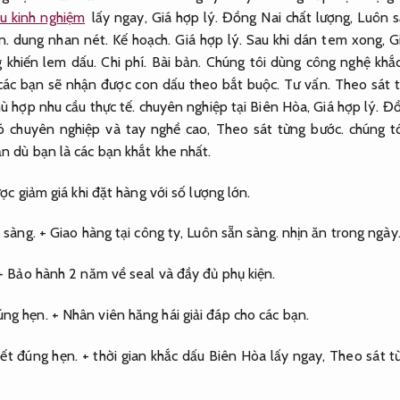
àu kinh nghiệm
lấy ngay,
Giá hợp lý.
Đồng Nai chất lượng,
Luôn s
n.
dung nhan nét.
Kế hoạch.
Giá hợp lý.
Sau khi dán tem xong,
G
 khiến lem dấu.
Chi phí.
Bài bản.
Chúng tôi dùng công nghệ khắc
 các bạn sẽ nhận được con dấu theo bắt buộc.
Tư vấn.
Theo sát 
ù hợp nhu cầu thực tế.
chuyên nghiệp tại Biên Hòa,
Giá hợp lý.
Đồ
ó chuyên nghiệp và tay nghề cao,
Theo sát từng bước.
chúng tô
n dù bạn là các bạn khắt khe nhất.
c giảm giá khi đặt hàng với số lượng lớn.
 sàng.
+ Giao hàng tại công ty,
Luôn sẵn sàng.
nhịn ăn trong ngày
 Bảo hành 2 năm về seal và đầy đủ phụ kiện.
úng hẹn.
+ Nhân viên hăng hái giải đáp cho các bạn.
ết đúng hẹn.
+ thời gian khắc dấu Biên Hòa lấy ngay,
Theo sát t