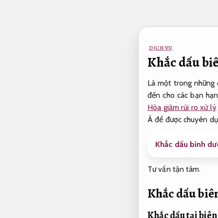
Bỏ
qua
nội
dung
DỊCH VỤ
Khắc dấu biê
Là một trong những đ
đến cho các bạn hạn
Hòa giảm rủi ro xử lý
Á để được chuyên dụ
Khắc dấu bình dư
Tư vấn tận tâm.
Khắc dấu biên
Khắc dấu tại biên