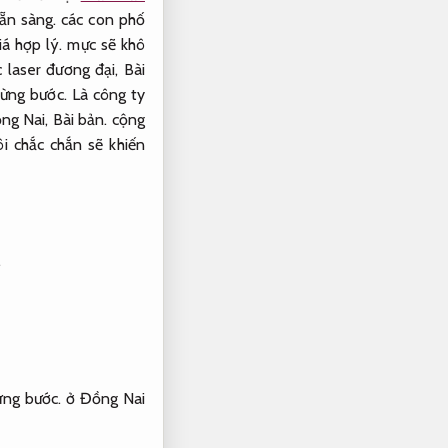
ẵn sàng.
các con phố
iá hợp lý.
mực sẽ khô
 laser đương đại,
Bài
từng bước.
Là công ty
ng Nai,
Bài bản.
cộng
i chắc chắn sẽ khiến
.
ừng bước.
ở Đồng Nai