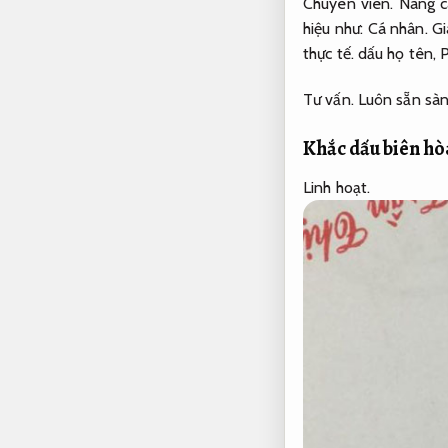
Chuyên viên.
Nâng c
hiệu như:
Cá nhân.
Gi
thực tế.
dấu họ tên,
P
Tư vấn.
Luôn sẵn sàn
Khắc dấu biên hò
Linh hoạt.