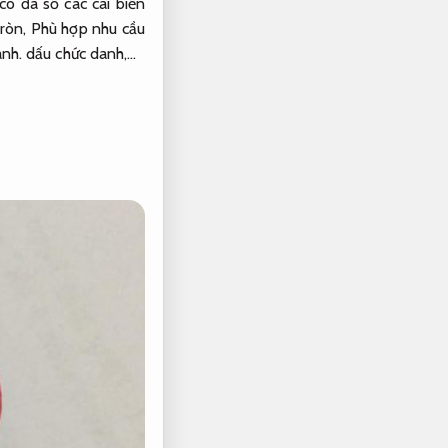
ó đa số các cái biển
ròn,
Phù hợp nhu cầu
ành.
dấu chức danh,…