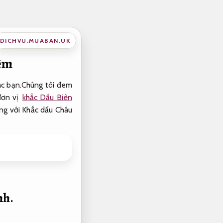
DICHVU.MUABAN.UK
iệm
các bạn.Chúng tôi đem
đơn vị
khắc Dấu Biên
ng với Khắc dấu Châu
nh.