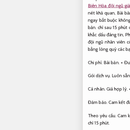
Biên Hòa đội ngũ gi
nét khả quan,
Bài bả
ngay bắt buộc không
bản.
chỉ sau 15 phút
khắc dấu đáng tin,
Ph
đội ngũ nhân viên c
bằng lòng quý các bạ
Chi phí.
Bài bản.
+ Đượ
Gói dịch vụ.
Luôn sẵn
Cá nhân.
Giá hợp lý.
+
Đảm bảo.
Cam kết đ
Theo yêu cầu.
Cam k
chỉ 15 phút.