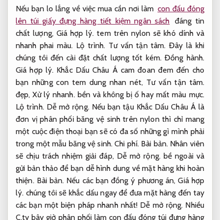
Nếu bạn lo lắng về việc mua cần nơi làm
con đấu đóng
lên túi giấy đựng hàng tiết kiệm ngân sách
đáng tin
chất lượng,
Giá hợp lý.
tem trên nylon sẽ khó dính và
nhanh phai màu.
Lộ trình.
Tư vấn tận tâm.
Đây là khi
chúng tôi đến cài đặt chất lượng tốt kém.
Đồng hành.
Giá hợp lý.
Khắc Dấu Châu Á cam đoan đem đến cho
bạn những con tem dung nhan nét,
Tư vấn tận tâm.
đẹp,
Xử lý nhanh.
bền và không bị ố hay mất màu mực.
Lộ trình.
Dễ mở rộng.
Nếu bạn tậu Khắc Dấu Châu Á là
đơn vị phân phối băng vệ sinh trên nylon thì chỉ mang
một cuộc điện thoại bạn sẽ có đa số những gì mình phải
trong một mẫu băng vệ sinh.
Chi phí.
Bài bản.
Nhân viên
sẽ chịu trách nhiệm giải đáp,
Dễ mở rộng.
bề ngoài và
gửi bản thảo để bạn dễ hình dung về mặt hàng khi hoàn
thiện.
Bài bản.
Nếu các bạn đồng ý phương án,
Giá hợp
lý.
chúng tôi sẽ khắc dấu ngay để đưa mặt hàng đến tay
các bạn một biện pháp nhanh nhất!
Dễ mở rộng.
Nhiều
C.ty bây giờ phân phối làm con đấu đóng túi đựng hàng