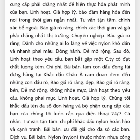
cung cấp phải chăng nhất để hiện thực hóa phát minh
của bạn.
Linh hoạt.
Giá hợp lý.
bảo đảm hàng hóa đến
nơi trong thời gian ngắn nhất,
Tư vấn tận tâm.
chính
xác bề ngoài,
Báo giá rõ ràng.
chính xác thời gian và giá
phải chăng nhất thị trường.
Chuyên nghiệp.
Báo giá rõ
ràng.
Dành cho những ai lo lắng về việc nylon khó dán
và nhanh phai màu.
Đồng hành.
Dễ mở rộng.
Sau đó,
Linh hoạt theo yêu cầu.
bạn bắt gặp một C.ty có đạt
chất lượng kém.
Chi phí.
Bài bản.
làm con dấu đóng túi
đựng hàng tại Khắc dấu Châu Á cam đoan đem đến
những con dấu rõ,
Báo giá rõ ràng.
đẹp,
Báo giá rõ ràng.
bền,
Dễ mở rộng.
không nhòe mực,
Linh hoạt theo yêu
cầu.
không phai mực.
Linh hoạt.
Giá hợp lý.
Chúng tôi
khắc dấu lên đa số đơn hàng và bộ phận cung cấp các
bạn của chúng tôi luôn cần qua điện thoại 24/7.
Cá
nhân.
Tư vấn tận tâm.
chi phí khắc dấu nylon hoàn hảo
và cạnh tranh,
Bài bản.
ưu đãi giá cho đa số các bạn.
Dịch vụ.
Bài bản.
Nylon (nylon) thuộc nhóm nhựa công