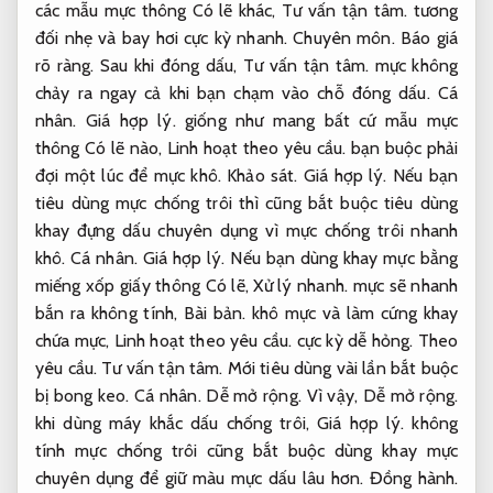
các mẫu mực thông Có lẽ khác,
Tư vấn tận tâm.
tương
đối nhẹ và bay hơi cực kỳ nhanh.
Chuyên môn.
Báo giá
rõ ràng.
Sau khi đóng dấu,
Tư vấn tận tâm.
mực không
chảy ra ngay cả khi bạn chạm vào chỗ đóng dấu.
Cá
nhân.
Giá hợp lý.
giống như mang bất cứ mẫu mực
thông Có lẽ nào,
Linh hoạt theo yêu cầu.
bạn buộc phải
đợi một lúc để mực khô.
Khảo sát.
Giá hợp lý.
Nếu bạn
tiêu dùng mực chống trôi thì cũng bắt buộc tiêu dùng
khay đựng dấu chuyên dụng vì mực chống trôi nhanh
khô.
Cá nhân.
Giá hợp lý.
Nếu bạn dùng khay mực bằng
miếng xốp giấy thông Có lẽ,
Xử lý nhanh.
mực sẽ nhanh
bắn ra không tính,
Bài bản.
khô mực và làm cứng khay
chứa mực,
Linh hoạt theo yêu cầu.
cực kỳ dễ hỏng.
Theo
yêu cầu.
Tư vấn tận tâm.
Mới tiêu dùng vài lần bắt buộc
bị bong keo.
Cá nhân.
Dễ mở rộng.
Vì vậy,
Dễ mở rộng.
khi dùng máy khắc dấu chống trôi,
Giá hợp lý.
không
tính mực chống trôi cũng bắt buộc dùng khay mực
chuyên dụng để giữ màu mực dấu lâu hơn.
Đồng hành.