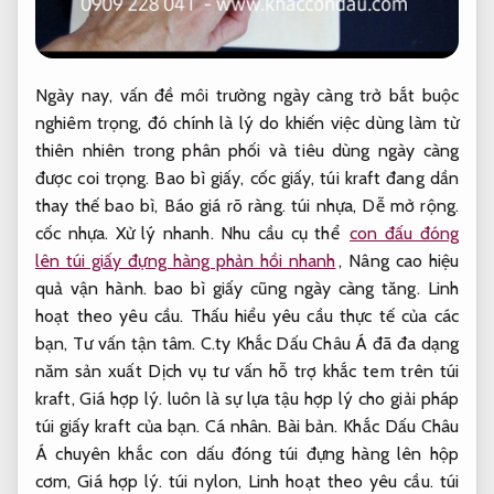
Ngày nay, vấn đề môi trường ngày càng trở bắt buộc
nghiêm trọng, đó chính là lý do khiến việc dùng làm từ
thiên nhiên trong phân phối và tiêu dùng ngày càng
được coi trọng. Bao bì giấy, cốc giấy, túi kraft đang dần
thay thế bao bì,
Báo giá rõ ràng.
túi nhựa,
Dễ mở rộng.
cốc nhựa.
Xử lý nhanh.
Nhu cầu cụ thể
con đấu đóng
lên túi giấy đựng hàng phản hồi nhanh
,
Nâng cao hiệu
quả vận hành.
bao bì giấy cũng ngày càng tăng.
Linh
hoạt theo yêu cầu.
Thấu hiểu yêu cầu thực tế của các
bạn,
Tư vấn tận tâm.
C.ty Khắc Dấu Châu Á đã đa dạng
năm sản xuất Dịch vụ tư vấn hỗ trợ khắc tem trên túi
kraft,
Giá hợp lý.
luôn là sự lựa tậu hợp lý cho giải pháp
túi giấy kraft của bạn.
Cá nhân.
Bài bản.
Khắc Dấu Châu
Á chuyên khắc con dấu đóng túi đựng hàng lên hộp
cơm,
Giá hợp lý.
túi nylon,
Linh hoạt theo yêu cầu.
túi