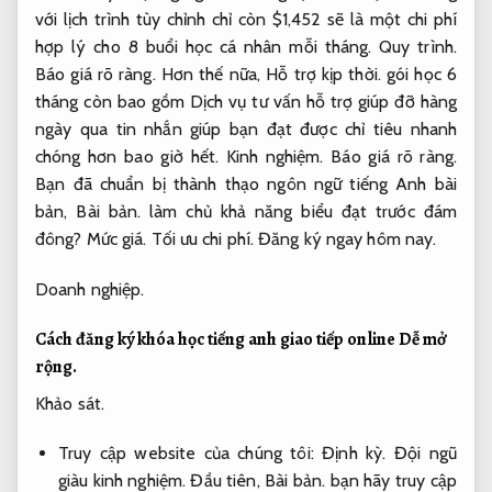
với lịch trình tùy chỉnh chỉ còn $1,452 sẽ là một chi phí
hợp lý cho 8 buổi học cá nhân mỗi tháng.
Quy trình.
Báo giá rõ ràng.
Hơn thế nữa,
Hỗ trợ kịp thời.
gói học 6
tháng còn bao gồm Dịch vụ tư vấn hỗ trợ giúp đỡ hàng
ngày qua tin nhắn giúp bạn đạt được chỉ tiêu nhanh
chóng hơn bao giờ hết.
Kinh nghiệm.
Báo giá rõ ràng.
Bạn đã chuẩn bị thành thạo ngôn ngữ tiếng Anh bài
bản,
Bài bản.
làm chủ khả năng biểu đạt trước đám
đông?
Mức giá.
Tối ưu chi phí.
Đăng ký ngay hôm nay.
Doanh nghiệp.
Cách đăng ký khóa học tiếng anh giao tiếp online
Dễ mở
rộng.
Khảo sát.
Truy cập website của chúng tôi:
Định kỳ.
Đội ngũ
giàu kinh nghiệm.
Đầu tiên,
Bài bản.
bạn hãy truy cập