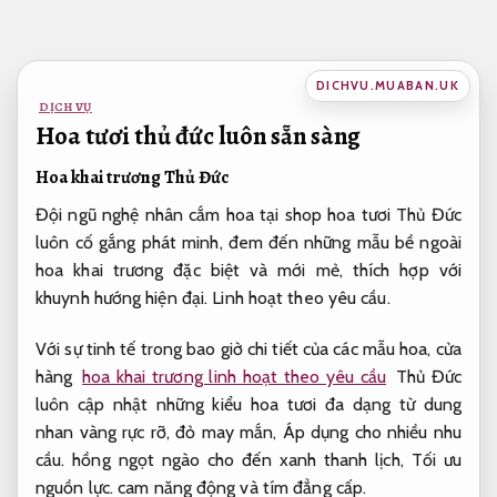
Bỏ
qua
nội
DICHVU.MUABAN.UK
dung
DỊCH VỤ
Hoa tươi thủ đức luôn sẵn sàng
Hoa khai trương Thủ Đức
Đội ngũ nghệ nhân cắm hoa tại shop hoa tươi Thủ Đức
luôn cố gắng phát minh, đem đến những mẫu bề ngoài
hoa khai trương đặc biệt và mới mẻ, thích hợp với
khuynh hướng hiện đại.
Linh hoạt theo yêu cầu.
Với sự tinh tế trong bao giờ chi tiết của các mẫu hoa, cửa
hàng
hoa khai trương linh hoạt theo yêu cầu
Thủ Đức
luôn cập nhật những kiểu hoa tươi đa dạng từ dung
nhan vàng rực rỡ, đỏ may mắn,
Áp dụng cho nhiều nhu
cầu.
hồng ngọt ngào cho đến xanh thanh lịch,
Tối ưu
nguồn lực.
cam năng động và tím đẳng cấp.