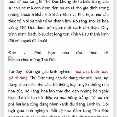
tươi từ hoa tang lễ Thủ Đức không chỉ là biểu trưng của
sự chia sẻ mà còn đem đến sự an ủi cho gia đình trong
những khoảnh khắc khó khăn.
Đơn vị.
Phù hợp nhu cầu
thực tế.
Với sự tinh tế và thanh lịch,
Rõ ràng.
mỗi kệ hoa
viếng Thủ Đức được bề ngoài một cách cẩn thận,
Quy
trình minh bạch.
biểu đạt lòng tôn kính và sự thành kính
đối với người đã khuất.
Đơn vị.
Phù hợp nhu cầu thực tế.
Tại đây,
Đội ngũ giàu kinh nghiệm.
hoa chia buồn báo
giá rõ ràng
Thủ Đức cung cấp đa dạng các mẫu hoa,
Áp
dụng cho nhiều nhu cầu.
từ những loại truyền thống như
hoa cúc,
Rõ ràng.
hoa lan thái cho đến những bề ngoài
hiện đại với lan hồ điệp và hoa hồng trắng,
Tối ưu chi
phí.
hài hòa cùng dung nhan xanh dịu dàng.
Định kỳ.
Đội
ngũ giàu kinh nghiệm.
Mỗi kệ hoa đám tang Thủ Đức