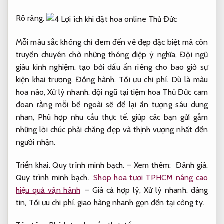
Rõ ràng.
Mỗi màu sắc không chỉ đem đến vẻ đẹp đặc biệt mà còn
truyền chuyên chở những thông điệp ý nghĩa,
Đội ngũ
giàu kinh nghiệm.
tạo bởi dấu ấn riêng cho bao giờ sự
kiện khai trương.
Đồng hành.
Tối ưu chi phí.
Dù là màu
hoa nào,
Xử lý nhanh.
đội ngũ tại tiệm hoa Thủ Đức cam
đoan rằng mỗi bề ngoài sẽ để lại ấn tượng sâu dung
nhan,
Phù hợp nhu cầu thực tế.
giúp các bạn gửi gắm
những lời chúc phải chăng đẹp và thịnh vượng nhất đến
người nhận.
Triển khai.
Quy trình minh bạch.
– Xem thêm:
Đánh giá.
Quy trình minh bạch.
Shop hoa tươi TPHCM nâng cao
hiệu quả vận hành
– Giá cả hợp lý,
Xử lý nhanh.
đáng
tin,
Tối ưu chi phí.
giao hàng nhanh gọn đến tại công ty.