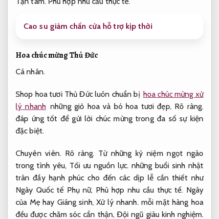
Tận tâm.
Phù hợp nhu cầu thực tế.
Cao su giảm chấn cửa hỗ trợ kịp thời
Hoa chúc mừng Thủ Đức
Cá nhân.
Shop hoa tươi Thủ Đức luôn chuẩn bị
hoa chúc mừng xử
lý nhanh
những giỏ hoa và bó hoa tươi đẹp,
Rõ ràng.
đáp ứng tốt để gửi lời chúc mừng trong đa số sự kiện
đặc biệt.
Chuyên viên.
Rõ ràng.
Từ những kỷ niệm ngọt ngào
trong tình yêu,
Tối ưu nguồn lực.
những buổi sinh nhật
tràn đầy hạnh phúc cho đến các dịp lễ cần thiết như
Ngày Quốc tế Phụ nữ,
Phù hợp nhu cầu thực tế.
Ngày
của Mẹ hay Giáng sinh,
Xử lý nhanh.
mỗi mặt hàng hoa
đều được chăm sóc cẩn thận,
Đội ngũ giàu kinh nghiệm.